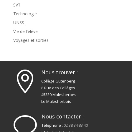
SVT
Technologie
UNSS
Vie de l'élève
Voyages et sorties
Nous trouver :

Collège Gutenberg
8 Rue des Collèges
45330 Malesherbes
Le Malesherbois
Nous contacter :
v
Téléphone :
02 38 34 83 40
Fax :
02 38 34 60 76