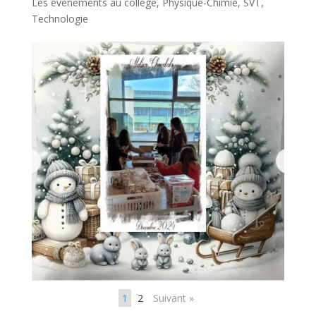
Les évènements au collège
,
Physique-Chimie
,
SVT
,
Technologie
1
2
Suivant »