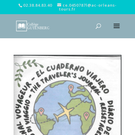
02.38.84.83.40
ce.0450787l@ac-orleans-
tours.fr