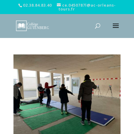
02.38.84.83.40
ce.0450787l@ac-orleans-
tours.fr