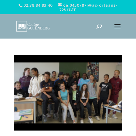
02.38.84.83.40
ce.0450787l@ac-orleans-
tours.fr