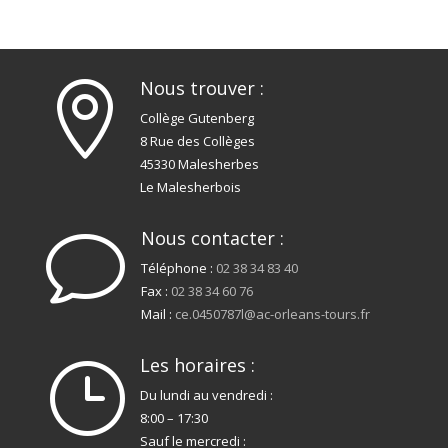
Nous trouver :

Collège Gutenberg
8 Rue des Collèges
45330 Malesherbes
Le Malesherbois
Nous contacter :
v
Téléphone :
02 38 34 83 40
Fax :
02 38 34 60 76
Mail :
ce.0450787l@ac-orleans-tours.fr
Les horaires :
}
Du lundi au vendredi :
8:00 – 17:30
Sauf le mercredi :