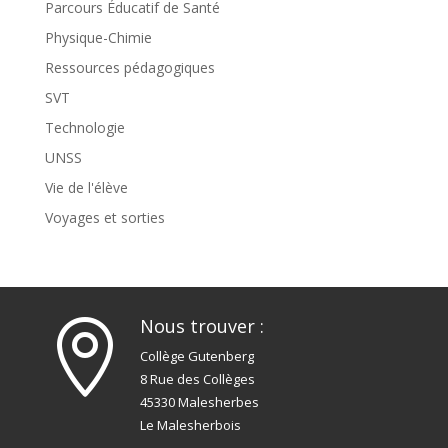
Parcours Éducatif de Santé
Physique-Chimie
Ressources pédagogiques
SVT
Technologie
UNSS
Vie de l'élève
Voyages et sorties
Nous trouver :

Collège Gutenberg
8 Rue des Collèges
45330 Malesherbes
Le Malesherbois