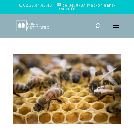
02.38.84.83.40
ce.0450787l@ac-orleans-
tours.fr