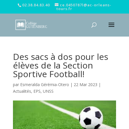
02.38.84.83.40
ce.0450787l@ac-orleans-
tours.fr
Des sacs à dos pour les
élèves de la Section
Sportive Football!
par
Esmeralda Gérémia-Otero
|
22 Mar 2023
|
Actualités
,
EPS
,
UNSS