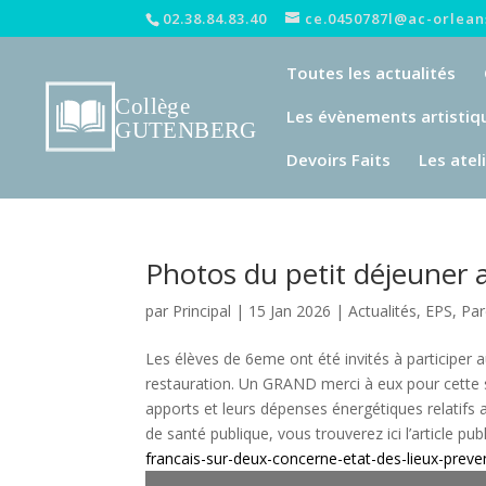
02.38.84.83.40
ce.0450787l@ac-orleans
Toutes les actualités
Les évènements artistiq
Devoirs Faits
Les atel
Photos du petit déjeuner 
par
Principal
|
15 Jan 2026
|
Actualités
,
EPS
,
Par
Les élèves de 6eme ont été invités à participer 
restauration. Un GRAND merci à eux pour cette s
apports et leurs dépenses énergétiques relatifs a
de santé publique, vous trouverez ici l’article pu
francais-sur-deux-concerne-etat-des-lieux-preve