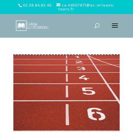
02.38.84.83.40
ce.0450787l@ac-orleans-
tours.fr