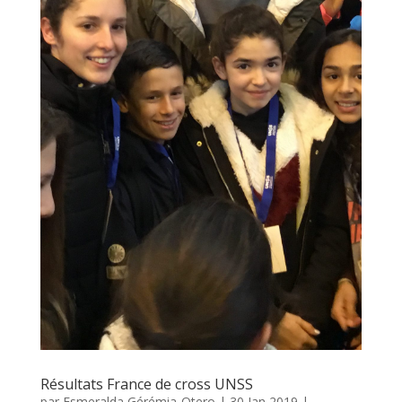
Résultats France de cross UNSS
par
Esmeralda Gérémia-Otero
|
30 Jan 2019
|