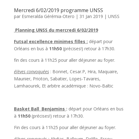
Mercredi 6/02/2019 programme UNSS
par
Esmeralda Gérémia-Otero
|
31 Jan 2019
|
UNSS
Planning UNSS du mercredi 6/02/2019
Futsal excellence minimes filles
:
départ pour
Orléans en bus à
11h50
(précises!) retour à 17h30.
fin des cours à 11h25 pour aller déjeuner au foyer.
élèves convoquées
: Bonnet, Cesar.P, Hira, Maquaire,
Maunier, Prioton, Sabatier, Lopes-Tavares,
Lamhaourek, Et arbitre académique : Novo-Baltic
Basket Ball Benjamins
:
départ pour Orléans en bus
à
11h50
(précises!) retour à 17h30.
Fin des cours à 11h25 pour aller déjeuner au foyer.
élèves convoqués :
Abdias, Balloum, Delille, Essou,