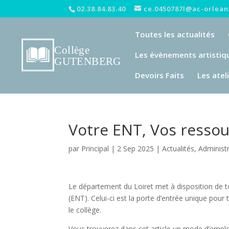
02.38.84.83.40
ce.0450787l@ac-orleans
Toutes les actualités
Les évènements artistiq
Devoirs Faits
Les atel
Votre ENT, Vos ressou
par
Principal
|
2 Sep 2025
|
Actualités
,
Administ
Le département du Loiret met à disposition de t
(ENT). Celui-ci est la porte d’entrée unique pou
le collège.
Vous trouverez dans cet article un mode d’emploi