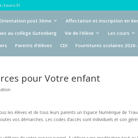
-tours.fr
Orientation post 3ème
Affectation et inscription en 6
ues au collège Gutenberg
Vie de l’élève
Les cours
iers
Parents d’élèves
CDI
Fournitures scolaires 2026
rces pour Votre enfant
ration
ous les élèves et de tous leurs parents un Espace Numérique de Trava
r toutes vos démarches. Les codes d’accès sont individuels et son géré
 utilitaire de votre espace parent. A utiliser sans modération tout au