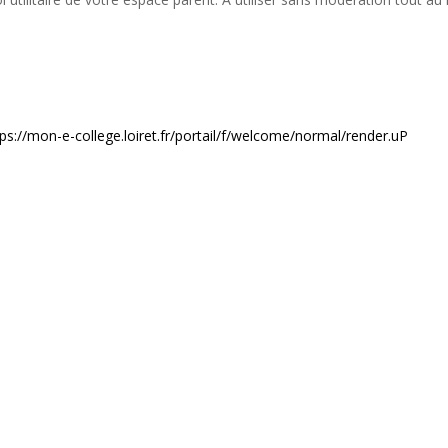
tps://mon-e-college.loiret.fr/portail/f/welcome/normal/render.uP