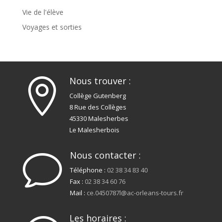
Vie de l'élève
Voyages et sorties
Nous trouver :

Collège Gutenberg
8 Rue des Collèges
45330 Malesherbes
Le Malesherbois
Nous contacter :
v
Téléphone :
02 38 34 83 40
Fax :
02 38 34 60 76
Mail :
ce.0450787l@ac-orleans-tours.fr
Les horaires :