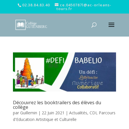
02.38.84.83.40
ce.0450787l@ac-orleans-
tours.fr
Découvrez les booktrailers des élèves du
collège
par
Guillemin
|
22 Juin 2021
|
Actualités
,
CDI
,
Parcours
d'Education Artistique et Culturelle