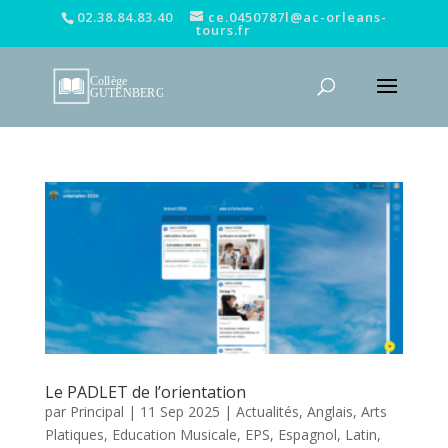
02.38.84.83.40
ce.0450787l@ac-orleans-
tours.fr
Le PADLET de l’orientation
par
Principal
|
11 Sep 2025
|
Actualités
,
Anglais
,
Arts
Platiques
,
Education Musicale
,
EPS
,
Espagnol
,
Latin
,