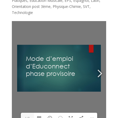
Platiques
,
Education Musicale
,
EPS
,
Espagnol
,
Latin
,
Orientation post 3ème
,
Physique-Chimie
,
SVT
,
Technologie