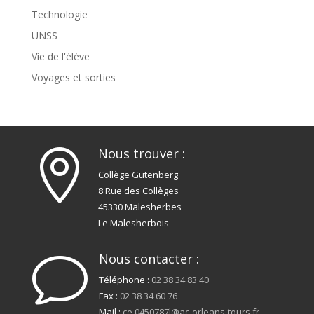
Technologie
UNSS
Vie de l'élève
Voyages et sorties
Nous trouver :

Collège Gutenberg
8 Rue des Collèges
45330 Malesherbes
Le Malesherbois
Nous contacter :
v
Téléphone :
02 38 34 83 40
Fax :
02 38 34 60 76
Mail :
ce.0450787l@ac-orleans-tours.fr