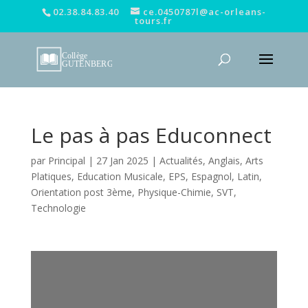
02.38.84.83.40
ce.0450787l@ac-orleans-
tours.fr
Le pas à pas Educonnect
par
Principal
|
27 Jan 2025
|
Actualités
,
Anglais
,
Arts
Platiques
,
Education Musicale
,
EPS
,
Espagnol
,
Latin
,
Orientation post 3ème
,
Physique-Chimie
,
SVT
,
Technologie