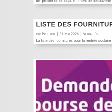
de profiter de ce beau moment de découverte d
LISTE DES FOURNITU
par
Principal
|
21 Mai 2026
|
Actualités
La liste des fournitures pour la rentrée scol