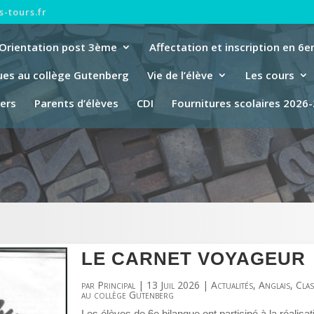
-tours.fr
Orientation post 3ème
Affectation et inscription en 6
ues au collège Gutenberg
Vie de l’élève
Les cours
iers
Parents d’élèves
CDI
Fournitures scolaires 2026
LE CARNET VOYAGEUR
par
Principal
|
13 Juil 2026
|
Actualités
,
Anglais
,
Clas
au collège Gutenberg
Les élèves de 6e bilangue ont participé à la réalisa