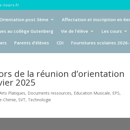
-tours.fr
Orientation post 3ème
Affectation et inscription en 6
ues au collège Gutenberg
Vie de l’élève
Les cours
iers
Parents d’élèves
CDI
Fournitures scolaires 2026
rs de la réunion d’orientation
vier 2025
Arts Platiques
,
Documents ressources
,
Education Musicale
,
EPS
,
e-Chimie
,
SVT
,
Technologie