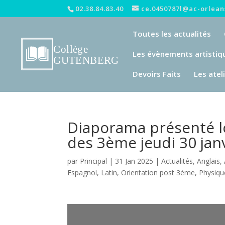
02.38.84.83.40
ce.0450787l@ac-orleans
Toutes les actualités
Les évènements artistiq
Devoirs Faits
Les atel
Diaporama présenté lo
des 3ème jeudi 30 jan
par
Principal
|
31 Jan 2025
|
Actualités
,
Anglais
,
Espagnol
,
Latin
,
Orientation post 3ème
,
Physiqu