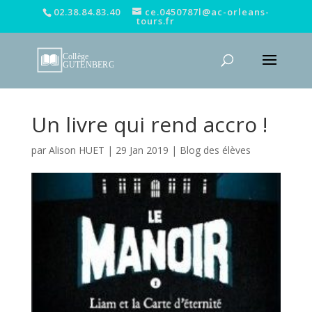
02.38.84.83.40
ce.0450787l@ac-orleans-
tours.fr
Un livre qui rend accro !
par
Alison HUET
|
29 Jan 2019
|
Blog des élèves