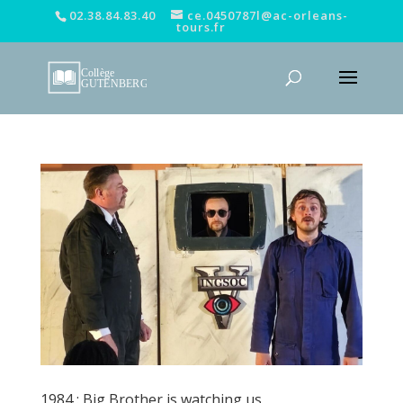
02.38.84.83.40
ce.0450787l@ac-orleans-
tours.fr
1984 : Big Brother is watching us