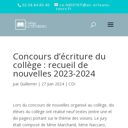
02.38.84.83.40
ce.0450787l@ac-orleans-
tours.fr
Concours d’écriture du
collège : recueil de
nouvelles 2023-2024
par
Guillemin
|
27 Juin 2024
|
CDI
Lors du concours de nouvelles organisé au collège, dix
élèves du collège ont réalisé neuf textes (entre une et
dix pages) portant sur le thème des voisins. Le jury
était composé de Mme Marchand, Mme Naccaro,