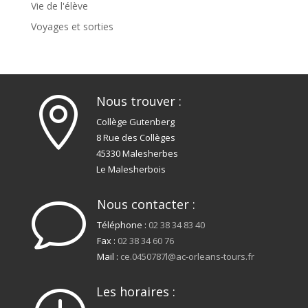
Vie de l'élève
Voyages et sorties
Nous trouver :

Collège Gutenberg
8 Rue des Collèges
45330 Malesherbes
Le Malesherbois
Nous contacter :
v
Téléphone :
02 38 34 83 40
Fax :
02 38 34 60 76
Mail :
ce.0450787l@ac-orleans-tours.fr
Les horaires :