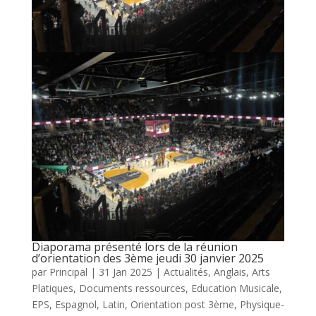
Diaporama présenté lors de la réunion
d’orientation des 3ème jeudi 30 janvier 2025
par
Principal
|
31 Jan 2025
|
Actualités
,
Anglais
,
Arts
Platiques
,
Documents ressources
,
Education Musicale
,
EPS
,
Espagnol
,
Latin
,
Orientation post 3ème
,
Physique-