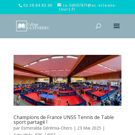
02.38.84.83.40
ce.0450787l@ac-orleans-
tours.fr
Champions de France UNSS Tennis de Table
sport partagé !
par
Esmeralda Gérémia-Otero
|
23 Mai 2025
|
Actualités
,
EPS
,
UNSS