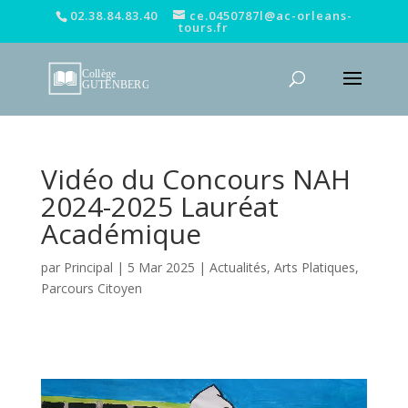
02.38.84.83.40
ce.0450787l@ac-orleans-
tours.fr
Vidéo du Concours NAH
2024-2025 Lauréat
Académique
par
Principal
|
5 Mar 2025
|
Actualités
,
Arts Platiques
,
Parcours Citoyen
Lecteur