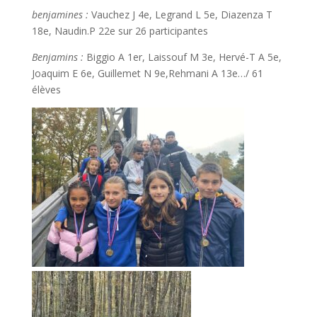
benjamines :
Vauchez J 4e, Legrand L 5e, Diazenza T
18e, Naudin.P 22e sur 26 participantes
Benjamins :
Biggio A 1er, Laissouf M 3e, Hervé-T A 5e,
Joaquim E 6e, Guillemet N 9e,Rehmani A 13e…/ 61
élèves