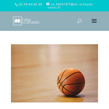
02.38.84.83.40
ce.0450787l@ac-orleans-
tours.fr