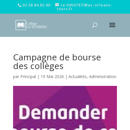
02.38.84.83.40
ce.0450787l@ac-orleans-
tours.fr
Campagne de bourse
des collèges
par
Principal
|
19 Mai 2026
|
Actualités
,
Administration