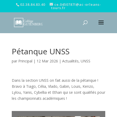
02.38.84.83.40
ce.0450787l@ac-orleans-
tours.fr
Pétanque UNSS
par
Principal
|
12 Mar 2026
|
Actualités
,
UNSS
Dans la section UNSS on fait aussi de la pétanque !
Bravo à Tiago, Célia, Vlado, Gabin, Louis, Kenzo,
Lylou, Yanis, Cybellia et Ethan qui se sont qualifiés pour
les championnats académiques !