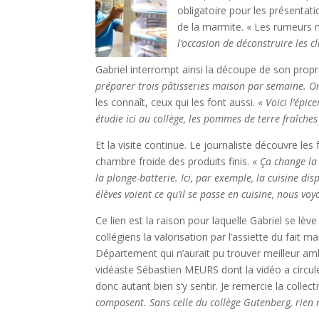
obligatoire pour les présentati
de la marmite. « Les rumeurs n
l’occasion de déconstruire les cl
Gabriel interrompt ainsi la découpe de son propr
préparer trois pâtisseries maison par semaine. On
les connaît, ceux qui les font aussi. «
Voici l’épic
étudie ici au collège, les pommes de terre fraîch
Et la visite continue. Le journaliste découvre l
chambre froide des produits finis. «
Ça change la 
la plonge-batterie. Ici, par exemple, la cuisine di
élèves voient ce qu’il se passe en cuisine, nous voy
Ce lien est la raison pour laquelle Gabriel se lèv
collégiens la valorisation par l’assiette du fait
Département qui n’aurait pu trouver meilleur amb
vidéaste Sébastien MEURS dont la vidéo a circul
donc autant bien s’y sentir. Je remercie la collect
composent. Sans celle du collège Gutenberg, rien n