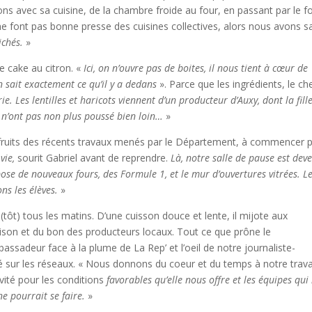
ons avec sa cuisine, de la chambre froide au four, en passant par le f
e font pas bonne presse des cuisines collectives, alors nous avons sa
ichés.
»
e cake au citron. «
Ici, on n’ouvre pas de boites, il nous tient à cœur de
 sait exactement ce qu’il y a dedans
». Parce que les ingrédients, le ch
erie. Les lentilles et haricots viennent d’un producteur d’Auxy, dont la fill
es n’ont pas non plus poussé bien loin…
»
es fruits des récents travaux menés par le Département, à commencer p
vie,
sourit Gabriel avant de reprendre.
Là, notre salle de pause est dev
spose de nouveaux fours, des Formule 1, et le mur d’ouvertures vitrées. L
ons les élèves.
»
e (tôt) tous les matins. D’une cuisson douce et lente, il mijote aux
 maison et du bon des producteurs locaux. Tout ce que prône le
assadeur face à la plume de La Rep’ et l’oeil de notre journaliste-
é sur les réseaux. « Nous donnons du coeur et du temps à notre travai
ivité pour les conditions
favorables qu’elle nous offre et les équipes qui 
e pourrait se faire.
»