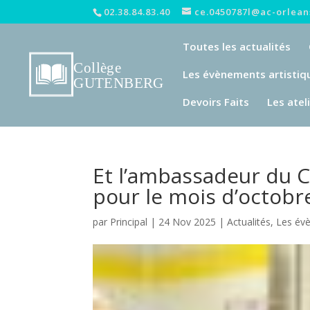
02.38.84.83.40
ce.0450787l@ac-orleans
Toutes les actualités
Les évènements artistiq
Devoirs Faits
Les atel
Et l’ambassadeur du C
pour le mois d’octobr
par
Principal
|
24 Nov 2025
|
Actualités
,
Les év