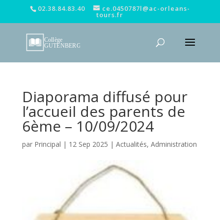
02.38.84.83.40
ce.0450787l@ac-orleans-
tours.fr
Diaporama diffusé pour
l’accueil des parents de
6ème – 10/09/2024
par
Principal
|
12 Sep 2025
|
Actualités
,
Administration