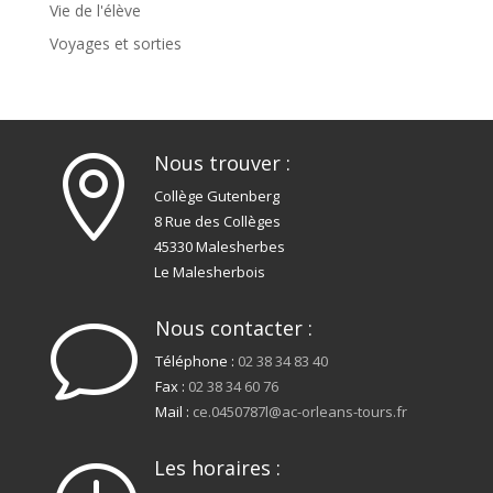
Vie de l'élève
Voyages et sorties
Nous trouver :

Collège Gutenberg
8 Rue des Collèges
45330 Malesherbes
Le Malesherbois
Nous contacter :
v
Téléphone :
02 38 34 83 40
Fax :
02 38 34 60 76
Mail :
ce.0450787l@ac-orleans-tours.fr
Les horaires :