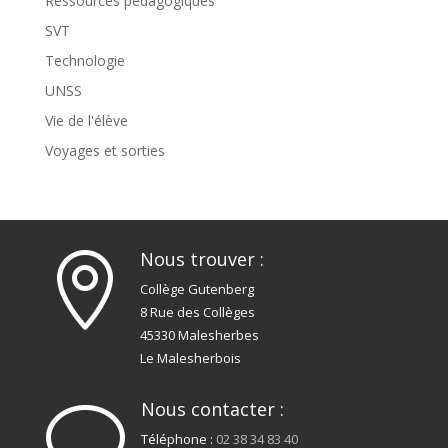
Ressources pédagogiques
SVT
Technologie
UNSS
Vie de l'élève
Voyages et sorties
Nous trouver :

Collège Gutenberg
8 Rue des Collèges
45330 Malesherbes
Le Malesherbois
Nous contacter :
v
Téléphone :
02 38 34 83 40