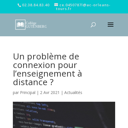
02.38.84.83.40
ce.0450787l@ac-orleans-
tours.fr
Un problème de
connexion pour
l’enseignement à
distance ?
par
Principal
|
2 Avr 2021
|
Actualités