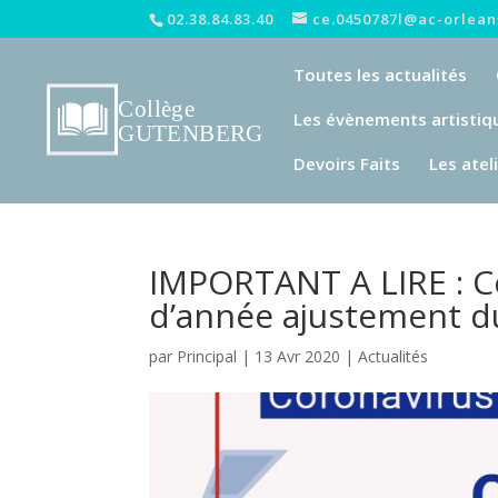
02.38.84.83.40
ce.0450787l@ac-orleans
Toutes les actualités
Les évènements artistiq
Devoirs Faits
Les atel
IMPORTANT A LIRE : C
d’année ajustement d
par
Principal
|
13 Avr 2020
|
Actualités