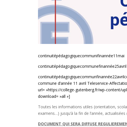
continuitépédagogiquecommunifinannée11mai
continuitépédagogiquecommunefinannée25avril
continuitépédagogiquecommunfinannée22avril
c
commune d’année 11 avril
Teleservice-Affectati
url= »https://college-gutenberg.fr/wp-content
download= »all »]
Toutes les informations utiles (orientation, scola
examens…) jusqu’à la fin de l’année, actualisées
DOCUMENT QUI SERA DIFFUSE REGULIEREME