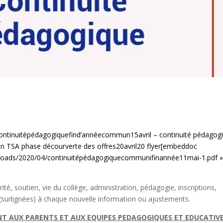
ontinuitépédagogiquefind’annéecommun15avril –
continuité pédagog
on TSA phase décourverte des offres20avril20
flyer[embeddoc
/uploads/2020/04/continuitépédagogiquecommunifinannée11mai-1.pdf 
rité, soutien, vie du collège, administration, pédagogie, inscriptions,
 (surlignées) à chaque nouvelle information ou ajustements.
NT AUX PARENTS ET AUX EQUIPES PEDAGOGIQUES ET EDUCATIV