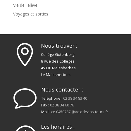
Vie de l'élève
Voyages et sorties
Nous trouver :

Collège Gutenberg
8 Rue des Collèges
45330 Malesherbes
Le Malesherbois
Nous contacter :
v
Téléphone :
02 38 34 83 40
Fax :
02 38 34 60 76
Mail :
ce.0450787l@ac-orleans-tours.fr
Les horaires :