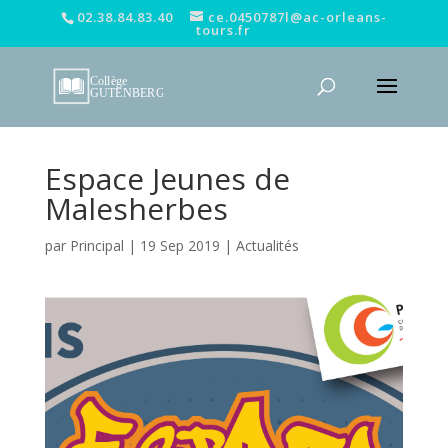
02.38.84.83.40
ce.0450787l@ac-orleans-
tours.fr
Espace Jeunes de
Malesherbes
par
Principal
|
19 Sep 2019
|
Actualités