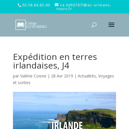
02.38.84.83.40
ce.0450787l@ac-orleans-
tours.fr
Expédition en terres
irlandaises, J4
par
Valérie Coisne
|
28 Avr 2019
|
Actualités
,
Voyages
et sorties