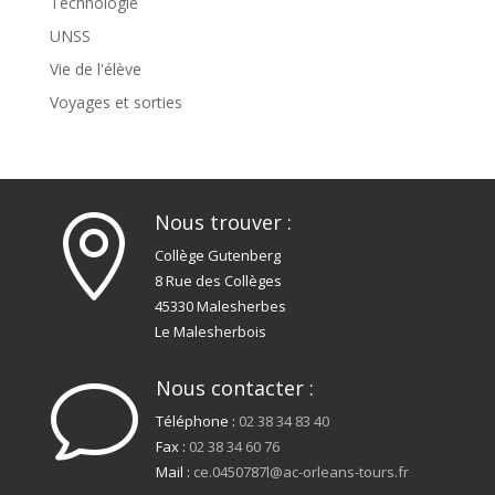
Technologie
UNSS
Vie de l'élève
Voyages et sorties
Nous trouver :

Collège Gutenberg
8 Rue des Collèges
45330 Malesherbes
Le Malesherbois
Nous contacter :
v
Téléphone :
02 38 34 83 40
Fax :
02 38 34 60 76
Mail :
ce.0450787l@ac-orleans-tours.fr