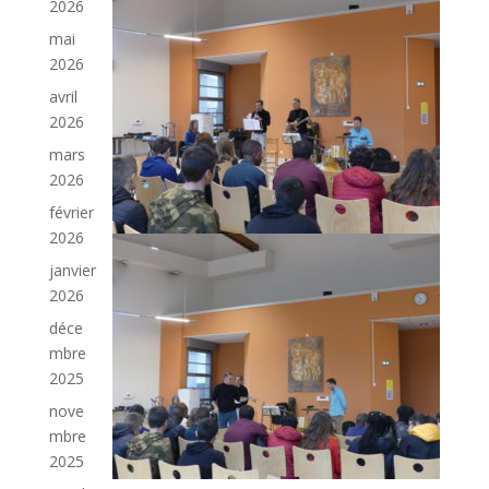
2026
mai
2026
avril
2026
mars
2026
février
2026
janvier
2026
déce
mbre
2025
nove
mbre
2025