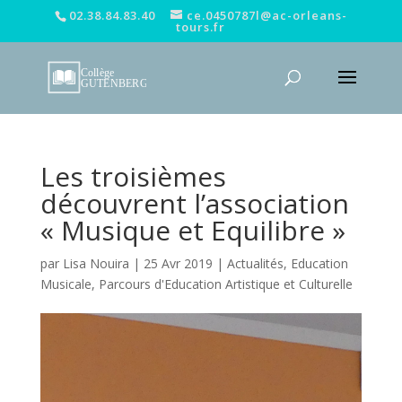
02.38.84.83.40
ce.0450787l@ac-orleans-
tours.fr
Les troisièmes
découvrent l’association
« Musique et Equilibre »
par
Lisa Nouira
|
25 Avr 2019
|
Actualités
,
Education
Musicale
,
Parcours d'Education Artistique et Culturelle