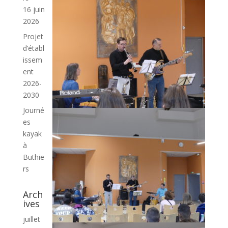
16 juin
2026
Projet
d’établ
issem
ent
2026-
2030
Journé
es
kayak
à
Buthie
rs
Arch
ives
juillet