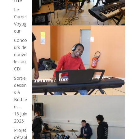
Le
Carnet
Voyag
eur
Conco
urs de
nouvel
les au
CDI
Sortie
dessin
s à
Buthie
rs –
16 juin
2026
Projet
d’établ