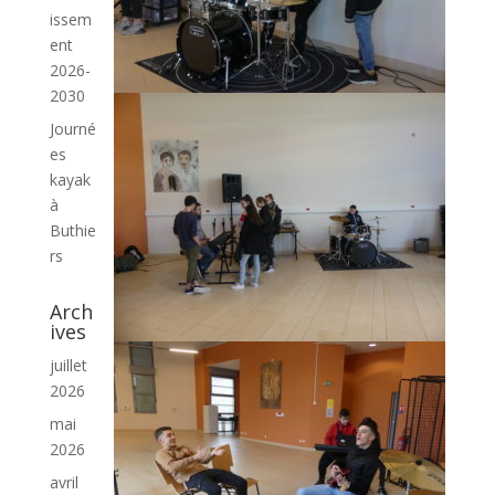
issem
ent
2026-
2030
Journé
es
kayak
à
Buthie
rs
Arch
ives
juillet
2026
mai
2026
avril