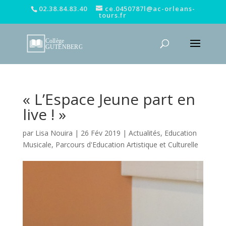
02.38.84.83.40
ce.0450787l@ac-orleans-
tours.fr
« L’Espace Jeune part en
live ! »
par
Lisa Nouira
|
26 Fév 2019
|
Actualités
,
Education
Musicale
,
Parcours d'Education Artistique et Culturelle