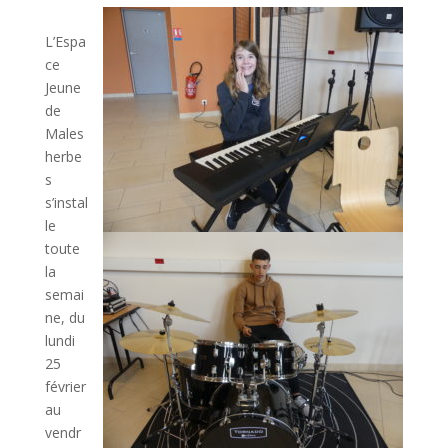
L’Espa
ce
Jeune
de
Males
herbe
s
s’instal
le
toute
la
semai
ne, du
lundi
25
février
au
vendr