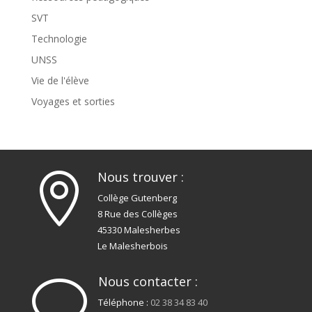
SVT
Technologie
UNSS
Vie de l'élève
Voyages et sorties
Nous trouver :

Collège Gutenberg
8 Rue des Collèges
45330 Malesherbes
Le Malesherbois
Nous contacter :
v
Téléphone :
02 38 34 83 40