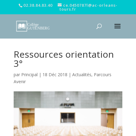
02.38.84.83.40
ce.0450787l@ac-orleans-
tours.fr
Ressources orientation
3°
par
Principal
|
18 Déc 2018
|
Actualités
,
Parcours
Avenir