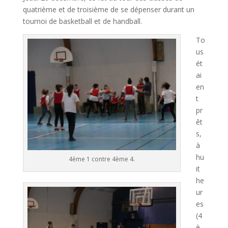
quatrième et de troisième de se dépenser durant un
tournoi de basketball et de handball.
To
us
ét
ai
en
t
pr
êt
s,
à
hu
4ème 1 contre 4ème 4.
it
he
ur
es
(4
è