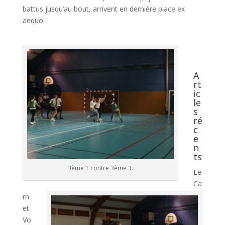
battus jusqu’au bout, arrivent en dernière place ex
aequo.
A
rt
ic
le
s
ré
c
e
n
ts
3ème 1 contre 3ème 3.
Le
Ca
rn
et
Vo