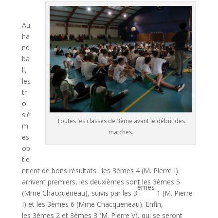
Au
ha
nd
ba
ll,
les
tr
oi
siè
Toutes les classes de 3ème avant le début des
m
matches.
es
ob
tie
nnent de bons résultats : les 3èmes 4 (M. Pierre I)
arrivent premiers, les deuxièmes sont les 3èmes 5
èmes
(Mme Chacqueneau), suivis par les 3
1 (M. Pierre
I) et les 3èmes 6 (Mme Chacqueneau). Enfin,
les 3èmes 2 et 3èmes 3 (M. Pierre V), qui se seront