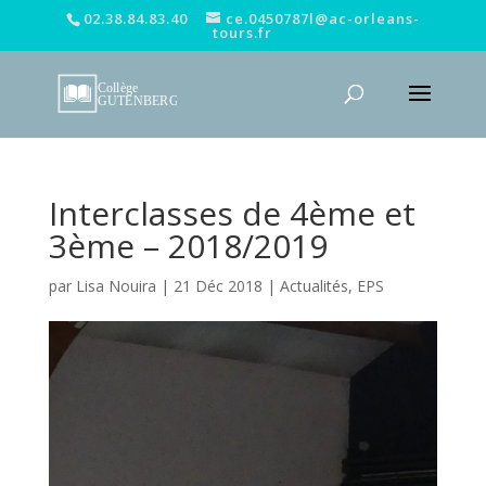
02.38.84.83.40
ce.0450787l@ac-orleans-
tours.fr
Interclasses de 4ème et
3ème – 2018/2019
par
Lisa Nouira
|
21 Déc 2018
|
Actualités
,
EPS