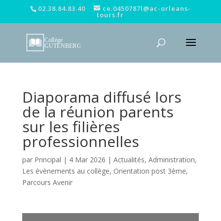
02.38.84.83.40
ce.0450787l@ac-orleans-
tours.fr
Diaporama diffusé lors
de la réunion parents
sur les filières
professionnelles
par
Principal
|
4 Mar 2026
|
Actualités
,
Administration
,
Les évènements au collège
,
Orientation post 3ème
,
Parcours Avenir