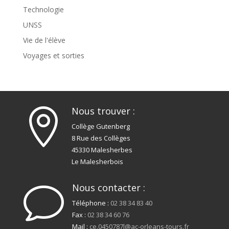
Technologie
UNSS
Vie de l'élève
Voyages et sorties
Nous trouver :

Collège Gutenberg
8 Rue des Collèges
45330 Malesherbes
Le Malesherbois
Nous contacter :
v
Téléphone :
02 38 34 83 40
Fax :
02 38 34 60 76
Mail :
ce.0450787l@ac-orleans-tours.fr