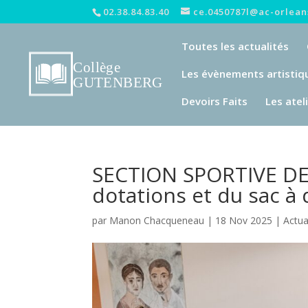
02.38.84.83.40
ce.0450787l@ac-orleans
Toutes les actualités
Les évènements artistiq
Devoirs Faits
Les atel
SECTION SPORTIVE DE 
dotations et du sac à 
par
Manon Chacqueneau
|
18 Nov 2025
|
Actua