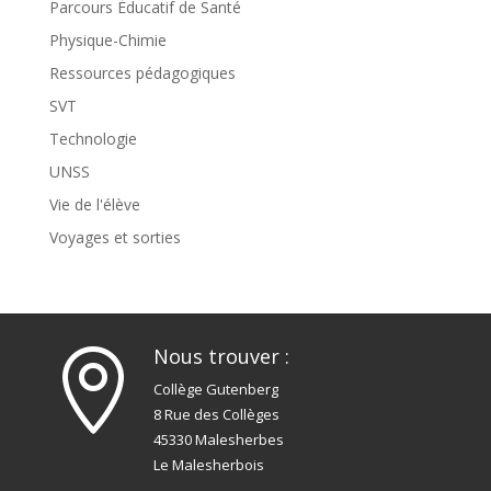
Parcours Éducatif de Santé
Physique-Chimie
Ressources pédagogiques
SVT
Technologie
UNSS
Vie de l'élève
Voyages et sorties
Nous trouver :

Collège Gutenberg
8 Rue des Collèges
45330 Malesherbes
Le Malesherbois