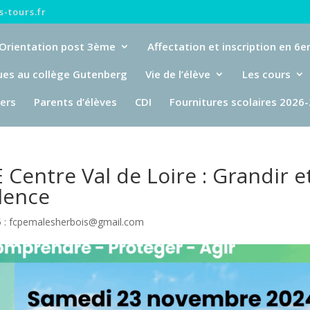
-tours.fr
Orientation post 3ème
Affectation et inscription en 6
ues au collège Gutenberg
Vie de l’élève
Les cours
iers
Parents d’élèves
CDI
Fournitures scolaires 2026
Centre Val de Loire : Grandir e
olence
 : fcpemalesherbois@gmail.com