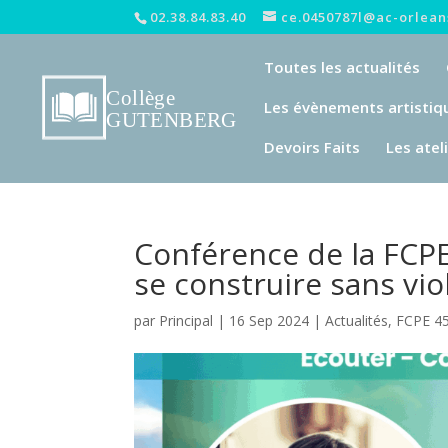
02.38.84.83.40
ce.0450787l@ac-orleans
Toutes les actualités
Les évènements artistiq
Devoirs Faits
Les atel
Conférence de la FCPE 
se construire sans vi
par
Principal
|
16 Sep 2024
|
Actualités
,
FCPE 45