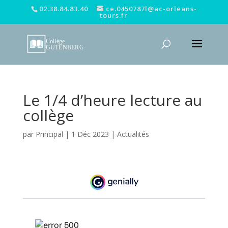
02.38.84.83.40
ce.0450787l@ac-orleans-
tours.fr
Le 1/4 d’heure lecture au
collège
par
Principal
|
1 Déc 2023
|
Actualités