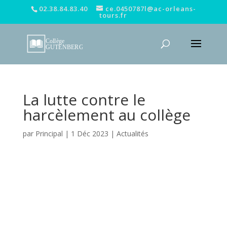
02.38.84.83.40
ce.0450787l@ac-orleans-
tours.fr
La lutte contre le
harcèlement au collège
par
Principal
|
1 Déc 2023
|
Actualités