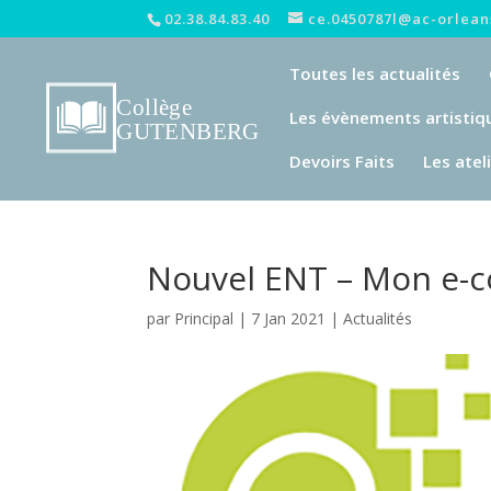
02.38.84.83.40
ce.0450787l@ac-orleans
Toutes les actualités
Les évènements artistiq
Devoirs Faits
Les atel
Nouvel ENT – Mon e-co
par
Principal
|
7 Jan 2021
|
Actualités