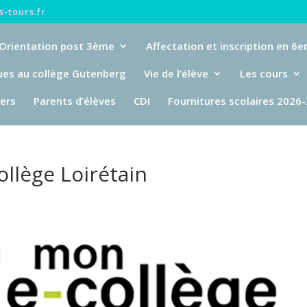
-tours.fr
Orientation post 3ème
Affectation et inscription en 6
ues au collège Gutenberg
Vie de l’élève
Les cours
iers
Parents d’élèves
CDI
Fournitures scolaires 2026
llège Loirétain