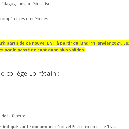
s pédagogiques ou éducatives.
des compétences numériques.
s.
’à partir de ce nouvel ENT à partir du lundi 11 janvier 2021. Le
sés par le passé ne sont donc plus valides.
-collège Loirétain :
 de la fenêtre.
nts indiqué sur le document
« Nouvel Environnement de Travail