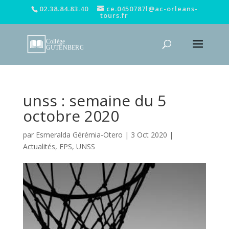
02.38.84.83.40
ce.0450787l@ac-orleans-
tours.fr
unss : semaine du 5
octobre 2020
par
Esmeralda Gérémia-Otero
|
3 Oct 2020
|
Actualités
,
EPS
,
UNSS