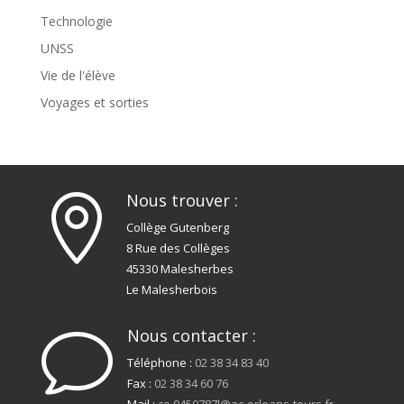
Technologie
UNSS
Vie de l'élève
Voyages et sorties
Nous trouver :

Collège Gutenberg
8 Rue des Collèges
45330 Malesherbes
Le Malesherbois
Nous contacter :
v
Téléphone :
02 38 34 83 40
Fax :
02 38 34 60 76