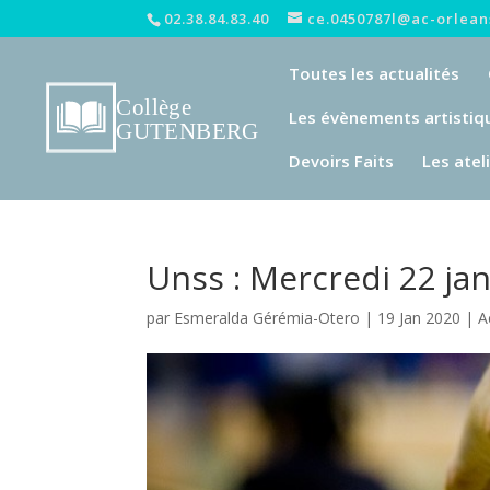
02.38.84.83.40
ce.0450787l@ac-orleans
Toutes les actualités
Les évènements artistiq
Devoirs Faits
Les atel
Unss : Mercredi 22 ja
par
Esmeralda Gérémia-Otero
|
19 Jan 2020
|
A