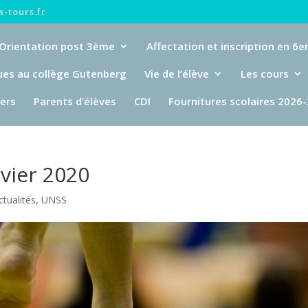
-tours.fr
Orientation post 3ème
Affectation et inscription en 6
ues au collège Gutenberg
Vie de l’élève
Les cours
iers
Parents d’élèves
CDI
Fournitures scolaires 2026
nvier 2020
ctualités
,
UNSS