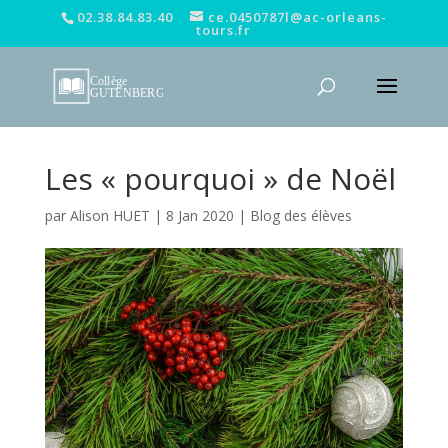
02.38.84.83.40
ce.0450787l@ac-orleans-
tours.fr
Les « pourquoi » de Noël
par
Alison HUET
|
8 Jan 2020
|
Blog des élèves