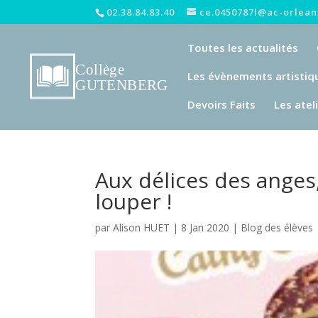
02.38.84.83.40
ce.0450787l@ac-orleans
Toutes les actualités
Les évènements artistiq
Devoirs Faits
Les atel
Aux délices des anges,
louper !
par
Alison HUET
|
8 Jan 2020
|
Blog des élèves