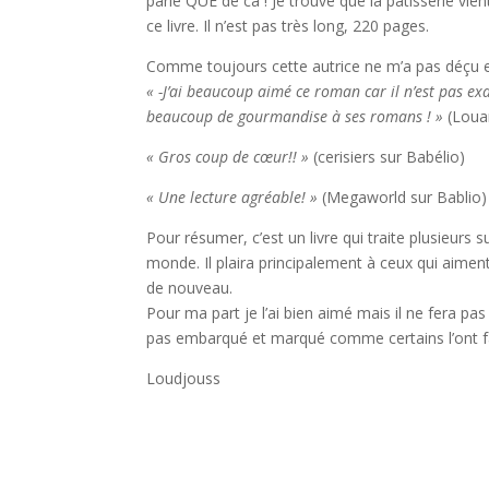
parle QUE de ca ! Je trouve que la pâtisserie vi
ce livre. Il n’est pas très long, 220 pages.
Comme toujours cette autrice ne m’a pas déçu et 
« -J’ai beaucoup aimé ce roman car il n’est pas ex
beaucoup de gourmandise à ses romans ! »
(Loua
« Gros coup de cœur!! »
(cerisiers sur Babélio)
« Une lecture agréable! »
(Megaworld sur Bablio)
Pour résumer, c’est un livre qui traite plusieurs s
monde. Il plaira principalement à ceux qui aime
de nouveau.
Pour ma part je l’ai bien aimé mais il ne fera pas
pas embarqué et marqué comme certains l’ont fait.
Loudjouss