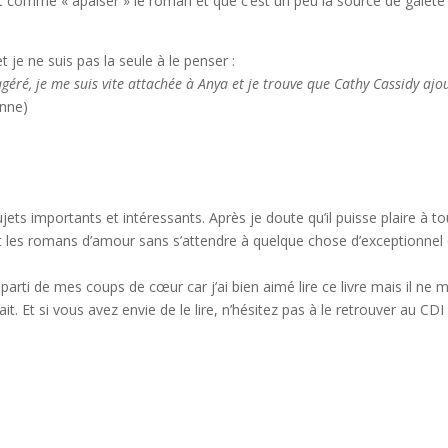
ent comme « apaiser » le roman et que c’est un peu la source de gaieté
je ne suis pas la seule à le penser :
agéré, je me suis vite attachée à Anya et je trouve que Cathy Cassidy ajo
nne)
ujets importants et intéressants. Après je doute qu’il puisse plaire à to
nt les romans d’amour sans s’attendre à quelque chose d’exceptionnel
 parti de mes coups de cœur car j’ai bien aimé lire ce livre mais il ne m
 Et si vous avez envie de le lire, n’hésitez pas à le retrouver au CDI 