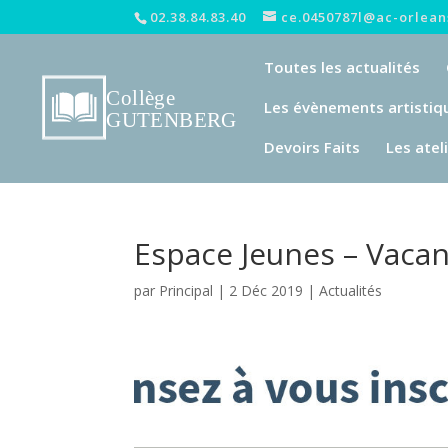
02.38.84.83.40
ce.0450787l@ac-orleans
Toutes les actualités
Les évènements artistiq
Devoirs Faits
Les atel
Espace Jeunes – Vaca
par
Principal
|
2 Déc 2019
|
Actualités