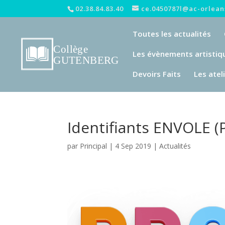
02.38.84.83.40
ce.0450787l@ac-orleans
Toutes les actualités
Les évènements artistiq
Devoirs Faits
Les atel
Identifiants ENVOLE (
par
Principal
|
4 Sep 2019
|
Actualités