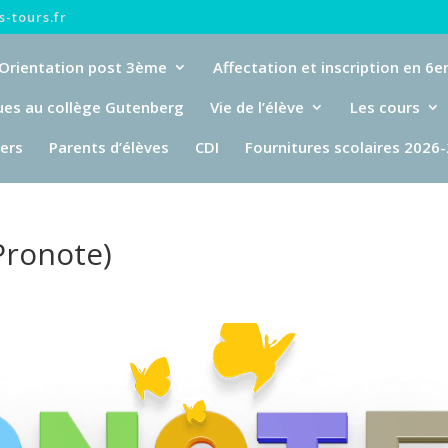
-tours.fr
Orientation post 3ème
Affectation et inscription en 6
ues au collège Gutenberg
Vie de l’élève
Les cours
iers
Parents d’élèves
CDI
Fournitures scolaires 2026
Pronote)