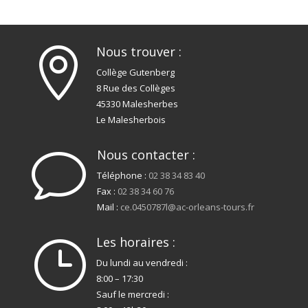
Nous trouver :

Collège Gutenberg
8 Rue des Collèges
45330 Malesherbes
Le Malesherbois
Nous contacter :
v
Téléphone :
02 38 34 83 40
Fax :
02 38 34 60 76
Mail :
ce.0450787l@ac-orleans-tours.fr
Les horaires :
}
Du lundi au vendredi :
8:00 – 17:30
Sauf le mercredi :