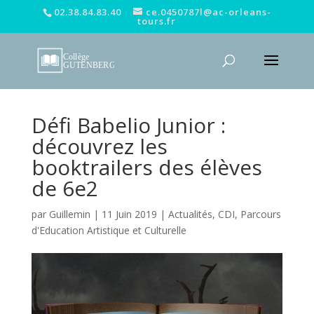
02.38.84.83.40
ce.0450787l@ac-orleans-
tours.fr
Défi Babelio Junior :
découvrez les
booktrailers des élèves
de 6e2
par
Guillemin
|
11 Juin 2019
|
Actualités
,
CDI
,
Parcours
d'Education Artistique et Culturelle