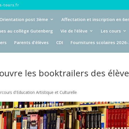
-tours.fr
Orientation post 3ème
Affectation et inscription en 6
ues au collège Gutenberg
Vie de l’élève
Les cours
iers
Parents d’élèves
CDI
Fournitures scolaires 2026
ouvre les booktrailers des élèv
rcours d'Education Artistique et Culturelle