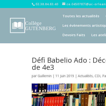
02.38.84.83.40
ce.0450787l@ac-orleans
Toutes les actualités
Les évènements artistiq
Devoirs Faits
Les atel
Défi Babelio Ado : Déc
de 4e3
par
Guillemin
|
11 Juin 2019
|
Actualités
,
CDI
,
Pa