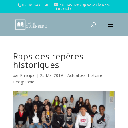
02.38.84.83.40
ce.0450787l@ac-orleans-
tours.fr
Raps des repères
historiques
par
Principal
|
25 Mai 2019
|
Actualités
,
Histoire-
Géographie