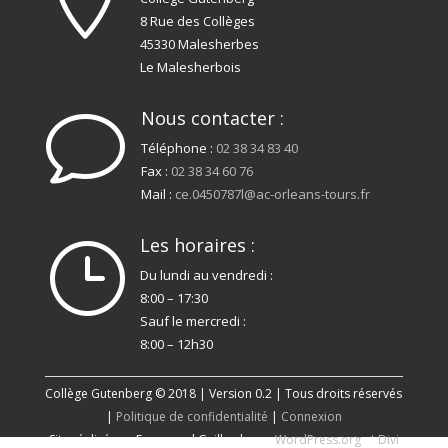
8 Rue des Collèges
45330 Malesherbes
Le Malesherbois
Nous contacter :
v
Téléphone :
02 38 34 83 40
Fax :
02 38 34 60 76
Mail :
ce.0450787l@ac-orleans-tours.fr
Les horaires :
}
Du lundi au vendredi :
8:00 – 17:30
Sauf le mercredi :
8:00 – 12h30
Collège Gutenberg © 2018 | Version 0.2 | Tous droits réservés
|
Politique de confidentialité
|
Connexion
Site réalisé par Emmanuel Gaillard avec
WordPress.org
et
Divi