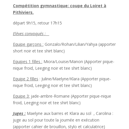
Compétition gymnastique: coupe du Loiret à
Pithiviers.
départ 9h15, retour 17h15
Elèves convoqués :
Equipe garçons :
Gonzalo/Rohan/Lilian/Yahya (apporter
short noir et tee shirt blanc)
Equipes 1 filles :
Miora/Louise/Manon (Apporter pique-
nique froid, Leeging noir et tee shirt blanc)
Equipe 2 filles
: Juline/Maelyne/Klara (Apporter pique-
nique froid, Leeging noir et tee shirt blanc)
Equipe 3:
jade-ambre-Romane (Apporter pique-nique
froid, Leeging noir et tee shirt blanc)
Juges :
Maelyne aux barres et Klara au sol , Carolina :
juge au sol pour toute la journée en exécution
(apporter cahier de brouillon, stylo et calculatrice)