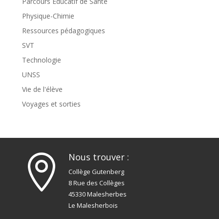
Parcours Éducatif de Santé
Physique-Chimie
Ressources pédagogiques
SVT
Technologie
UNSS
Vie de l'élève
Voyages et sorties
Nous trouver :

Collège Gutenberg
8 Rue des Collèges
45330 Malesherbes
Le Malesherbois