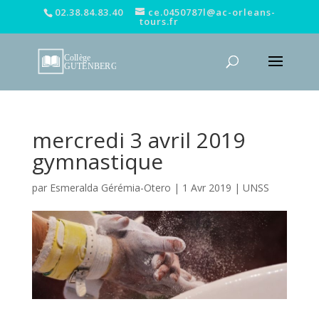
02.38.84.83.40
ce.0450787l@ac-orleans-
tours.fr
mercredi 3 avril 2019
gymnastique
par
Esmeralda Gérémia-Otero
|
1 Avr 2019
|
UNSS