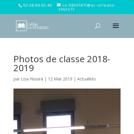
02.38.84.83.40
ce.0450787l@ac-orleans-
tours.fr
Photos de classe 2018-
2019
par
Lisa Nouira
|
12 Mar 2019
|
Actualités