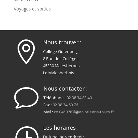
Voyages et sorties
Nous trouver :

Collège Gutenberg
8 Rue des Collèges
45330 Malesherbes
Le Malesherbois
Nous contacter :
v
Téléphone :
02 38 34 83 40
Fax :
02 38 34 60 76
Mail :
ce.0450787l@ac-orleans-tours.fr
Les horaires :
}
Du lundi au vendredi :