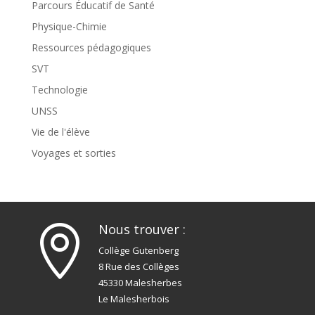
Parcours Éducatif de Santé
Physique-Chimie
Ressources pédagogiques
SVT
Technologie
UNSS
Vie de l'élève
Voyages et sorties
Nous trouver :

Collège Gutenberg
8 Rue des Collèges
45330 Malesherbes
Le Malesherbois