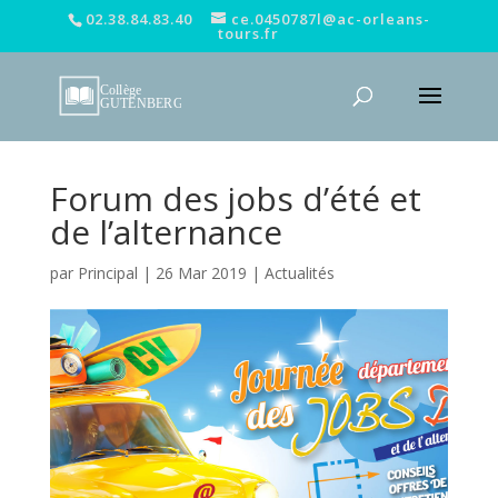
02.38.84.83.40
ce.0450787l@ac-orleans-
tours.fr
Forum des jobs d’été et
de l’alternance
par
Principal
|
26 Mar 2019
|
Actualités